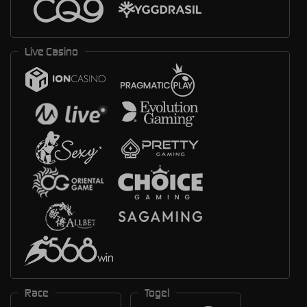
Live Casino
Race
Togel