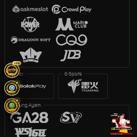
LIVE
Poker
E-Sports
Sabung Ayam