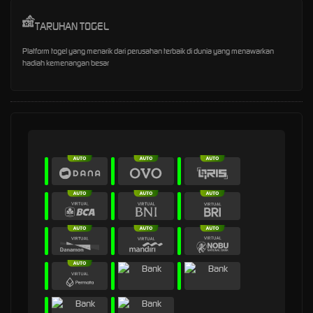
TARUHAN TOGEL
Platform togel yang menarik dari perusahan terbaik di dunia yang menawarkan
hadiah kemenangan besar