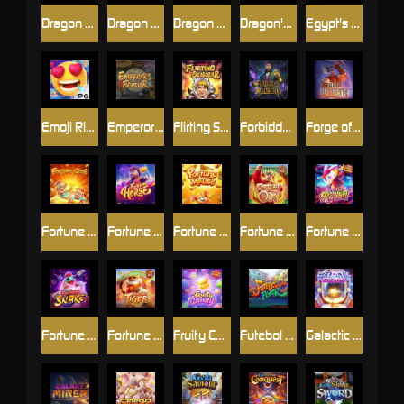
Dragon Hatch
Dragon Legend
Dragon Tiger Luck
Dragon's Treasure Quest
Egypt's Book of Mystery
Emoji Riches
Emperors Favour
Flirting Scholar
Forbidden Alchemy
Forge of Wealth
Fortune Gods
Fortune Horse
Fortune Mouse
Fortune Ox
Fortune Rabbit
Fortune Snake
Fortune Tiger
Fruity Candy
Futebol Fever
Galactic Gems