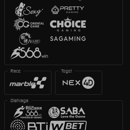
Race
Togel
Olahraga