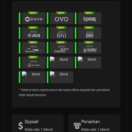
* Selama bank maintenance dan bank offline deposit dan penarikan
tidak dapat diproses
Deposit
Penarikan
Rata-rata 1 Menit
Rata-rata 1 Menit