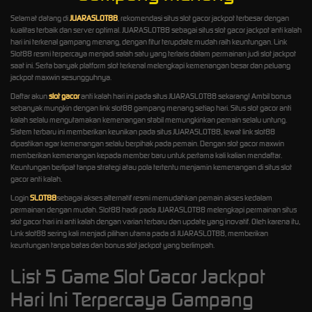
Selamat datang di
JUARASLOT88
, rekomendasi situs slot gacor jackpot terbesar dengan
kualitas terbaik dan server optimal. JUARASLOT88 sebagai situs slot gacor jackpot anti kalah
hari ini terkenal gampang menang, dengan fitur terupdate mudah raih keuntungan. Link
Slot88 resmi terpercaya menjadi salah satu yang terlaris dalam permainan judi slot jackpot
saat ini. Serta banyak platform slot terkenal melengkapi kemenangan besar dan peluang
jackpot maxwin sesungguhnya.
Daftar akun
slot gacor
anti kalah hari ini pada situs JUARASLOT88 sekarang! Ambil bonus
sebanyak mungkin dengan link slot88 gampang menang setiap hari. Situs slot gacor anti
kalah selalu mengutamakan kemenangan stabil memungkinkan pemain selalu untung.
Sistem terbaru ini memberikan keunikan pada situs JUARASLOT88, lewat link slot88
dipastikan agar kemenangan selalu berpihak pada pemain. Dengan slot gacor maxwin
memberikan kemenangan kepada member baru untuk pertama kali kalian mendaftar.
Keuntungan berlipat tanpa strategi atau pola tertentu menjamin kemenangan di situs slot
gacor anti kalah.
Login
SLOT88
sebagai akses alternatif resmi memudahkan pemain akses kedalam
permainan dengan mudah. Slot88 hadir pada JUARASLOT88 melengkapi permainan situs
slot gacor hari ini anti kalah dengan varian terbaru dan update yang inovatif. Oleh karena itu,
Link slot88 sering kali menjadi pilihan utama pada di JUARASLOT88, memberikan
keuntungan tanpa batas dan bonus slot jackpot yang berlimpah.
List 5 Game Slot Gacor Jackpot
Hari Ini Terpercaya Gampang