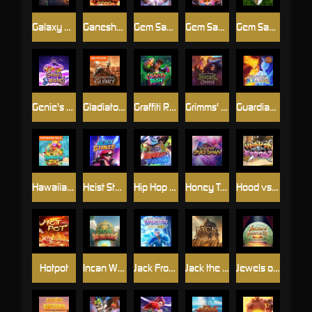
Galaxy Miner
Ganesha Gold
Gem Saviour
Gem Saviour Conquest
Gem Saviour Sword
Genie's 3 Wishes
Gladiator's Glory
Graffiti Rush
Grimms' Bounty: Hansel & Gretel
Guardians of Ice and Fire
Hawaiian Tiki
Heist Stakes
Hip Hop Panda
Honey Trap of Diao Chan
Hood vs Wolf
Hotpot
Incan Wonders
Jack Frost's Winter
Jack the Giant Hunter
Jewels of Prosperity