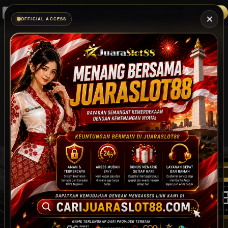
MASUK
DAFTAR
×
OFFICIAL ACCESS
HOT
SLOTS
LIVE
RACE
TOGEL
OLAHRAGA
CRASH
ARCADE
POKER
E-
SABUN
GAMES
CASINO
GAME
SPORTS
AYAM
IDR
12,732,
JACKPOT
PLAY