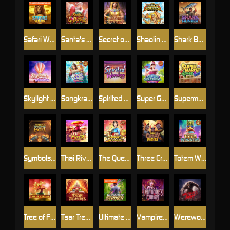
Safari Wilds
Santa's Gift Rush
Secret of Cleopatra
Shaolin Soccer
Shark Bounty
Skylight Wonders
Songkran Splash
Spirited Wonders
Super Golf Drive
Supermarket Spree
Symbols of Egypt
Thai River Wonders
The Queen's Banquet
Three Crazy Piggies
Totem Wonders
Tree of Fortune
Tsar Treasures
Ultimate Striker
Vampire's Charm
Werewolf's Hunt