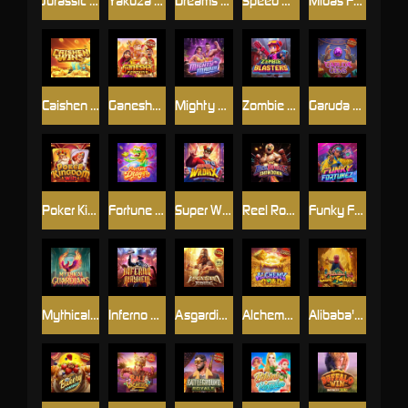
Jurassic Kingdom
Yakuza Honor
Dreams of Macau
Speed Winner
Midas Fortune
Caishen Wins
Ganesha Fortune
Mighty Mania
Zombie Blasters
Garuda Gems
Poker Kingdom Win
Fortune Dragon
Super Wildrix
Reel Royale Showdown
Funky Fortunez
Mythical Guardians
Inferno Mayhem
Asgardian Rising
Alchemy Gold
Alibaba's Cave of Fortune